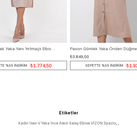
Opelia Yuvarlak Yaka Yanı Yırtmaçlı Elbise TAŞ
₺3.849,00
38
40
42
44
46
36
38
40
42
₺1.774,50
₺1.9
TE %50 İNDİRİM
SEPETTE %50 İNDİRİM
Etiketler
Kadın İseo V Yaka İnce Askılı Salaş Elbise VİZON Spazio
,
,