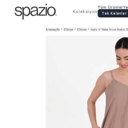
Tüm Ürünler
Ye
Koleksiyon
Tek Kalanlar
Anasayfa
Elbise
Elbise
İseo V Yaka İnce Askılı 