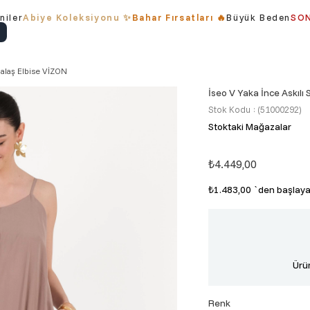
niler
Abiye Koleksiyonu ✨
Bahar Fırsatları 🔥
Büyük Beden
SON
Salaş Elbise VİZON
İseo V Yaka İnce Askılı
Stok Kodu
(51000292)
Stoktaki Mağazalar
₺4.449,00
₺1.483,00
`den başlayan
Ürün
Renk