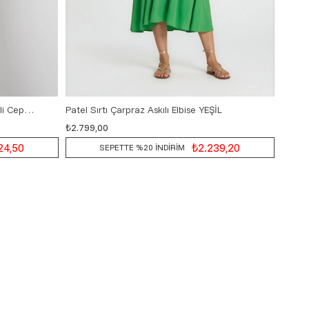
Paxon Gömlek Yaka Önden Düğmeli Cepli Elbise VİZON
Patel Sırtı Çarpraz Askılı Elbise YEŞİL
Patel 
₺2.799,00
₺2.79
38
40
42
24,50
₺2.239,20
SEPETTE %20 İNDİRİM