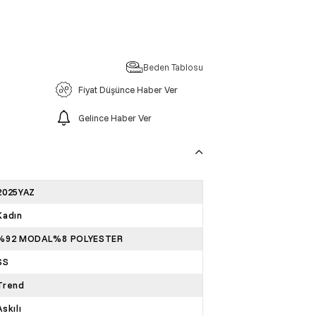
Beden Tablosu
Fiyat Düşünce Haber Ver
Gelince Haber Ver
2025YAZ
Kadın
%92 MODAL%8 POLYESTER
SS
Trend
Askılı