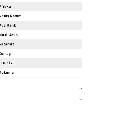
V Yaka
Geniş Kesim
Düz Renk
Maxi Uzun
Astarsız
Kumaş
TÜRKİYE
Dokuma