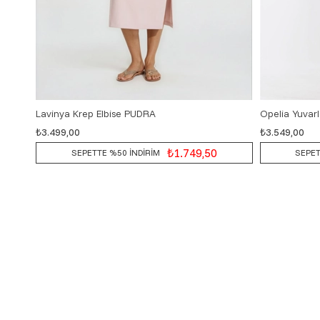
Lavinya Krep Elbise PUDRA
₺3.499,00
₺3.549,00
36
38
40
42
36
₺1.749,50
SEPETTE %50 İNDİRİM
SEPET