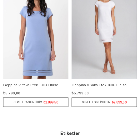
Geppina V Yaka Etek Tüllü Elbise MAVİ
Geppina V Yaka Etek Tüllü Elbise EKRU
36
38
40
42
44
46
36
38
40
42
44
46
₺5.799,00
₺5.799,00
₺2.899,50
₺2.899,50
SEPETTE %50 İNDİRİM
SEPETTE %50 İNDİRİM
Etiketler