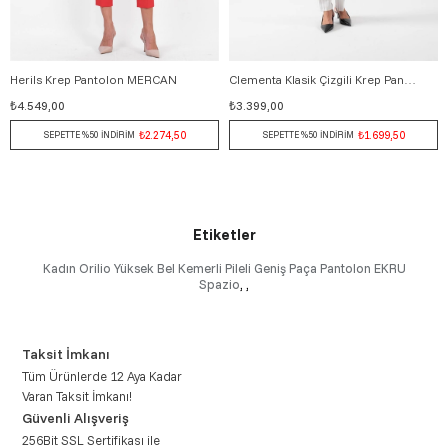
Herils Krep Pantolon MERCAN
Clementa Klasik Çizgili Krep Pantolon BEYAZ
36
38
40
42
44
46
38
40
42
44
46
₺4.549,00
₺3.399,00
₺2.274,50
₺1.699,50
SEPETTE %50 İNDİRİM
SEPETTE %50 İNDİRİM
Etiketler
Kadın Orilio Yüksek Bel Kemerli Pileli Geniş Paça Pantolon EKRU
Spazio
,
,
Taksit İmkanı
Tüm Ürünlerde 12 Aya Kadar
Varan Taksit İmkanı!
Güvenli Alışveriş
256Bit SSL Sertifikası ile