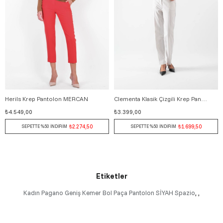
Herils Krep Pantolon MERCAN
Clementa Klasik Çizgili Krep Pantolon BEYAZ
36
38
40
42
44
46
38
40
42
44
46
₺4.549,00
₺3.399,00
₺2.274,50
₺1.699,50
SEPETTE %50 İNDİRİM
SEPETTE %50 İNDİRİM
Etiketler
Kadın Pagano Geniş Kemer Bol Paça Pantolon SİYAH Spazio
,
,